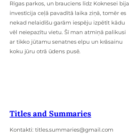
Rīgas parkos, un brauciens līdz Koknesei bija
investīcija ceļā pavadītā laika ziņā, tomēr es
nekad nelaidīšu garām iespēju izpētīt kādu
vēl neiepazītu vietu. Šī man atmiņā palikusi
ar tikko jūtamu senatnes elpu un krāsainu
koku jūru otrā ūdens pusē.
Titles and Summaries
Kontakti: titles.summaries@gmail.com