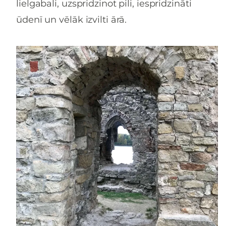
lielgabali, uzspridzinot pili, iespridzināti
ūdenī un vēlāk izvilti ārā.