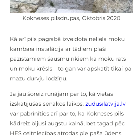
Kokneses pilsdrupas, Oktobris 2020
Kā arī pils pagrabā izveidota neliela moku
kambara instalācija ar tādiem plaši
pazīstamiem šausmu rīkiem kā moku rats
un moku krēsls – to gan var apskatīt tikai pa
mazu durvju lodziņu.
Ja jau šoreiz runājam par to, kā vietas
izskatījušās senākos laikos,
zudusīlatvija.lv
var pabrīnīties arī par to, ka Kokneses pils
kādreiz bijusi augstu kalnā, bet tagad pēc
HES celtniecības atrodas pie paša ūdens