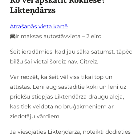
Likteņdārzs
Atrašanās vieta kartē
Ir maksas autostāvvieta – 2 eiro
Šeit ieradāmies, kad jau sāka satumst, tāpēc
bilžu šai vietai šoreiz nav. Citreiz.
Var redzēt, ka šeit vēl viss tikai top un
attīstās. Lēni aug sastādītie koki un lēni uz
priekšu stiepjas Likteņdārza draugu aleja,
kas tiek veidota no bruģakmeņiem ar
ziedotāju vārdiem.
Ja viesojaties Likteņdārzā, noteikti dodieties