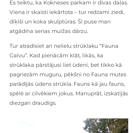
Es teiktu, ka Kokneses parkam ir divas daļas.
Viena ir skaisti iekārtota – tur redzami ziedi,
dīķīši un koka skulptūras. Šī puse man
atgādina senas muižas dārzu.
Tur atradīsiet arī nelielu strūklaku “Fauna
Galvu”. Kad pienācām klāt, likās, ka
strūklaka pārstājusi liet ūdeni, bet tikko kā
pagriezām muguru, pēkšņi no Fauna mutes
parādījās ūdens strūkla. Fauns kā jau fauns,
spēlē ar cilvēkiem jokus. Manuprāt, izskatījās
diezgan draudīgs.