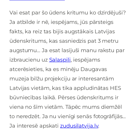
Vai esat par šo ūdens kritumu ko dzirdējuši?
Ja atbilde ir nē, iespējams, jūs pārsteigs
fakts, ka reiz tas bijis augstākais Latvijas
ūdenskritums, kas sasniedzis pat 3 metru
augstumu… Ja esat lasījuši manu rakstu par
izbraucienu uz
Salaspili
, iespējams
atcerēsieties, ka es minēju Daugavas
muzeja bilžu projekciju ar interesantām
Latvijas vietām, kas tika appludinātas HES
būvniecības laikā. Pērses ūdenskritums ir
viena no šīm vietām. Tāpēc mums diemžēl
to neredzēt. Ja nu vienīgi senās fotogrāfijās…
Ja interesē apskati
zudusilatvija.lv
.