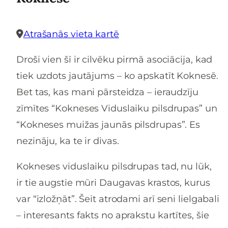
Atrašanās vieta kartē
Droši vien šī ir cilvēku pirmā asociācija, kad
tiek uzdots jautājums – ko apskatīt Koknesē.
Bet tas, kas mani pārsteidza – ieraudzīju
zīmītes “Kokneses Viduslaiku pilsdrupas” un
“Kokneses muižas jaunās pilsdrupas”. Es
nezināju, ka te ir divas.
Kokneses viduslaiku pilsdrupas tad, nu lūk,
ir tie augstie mūri Daugavas krastos, kurus
var “izložņāt”. Šeit atrodami arī seni lielgabali
– interesants fakts no aprakstu kartītes, šie