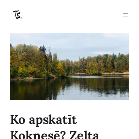
Pāriet
uz
saturu
Ko apskatīt
Koknesē? Zelta