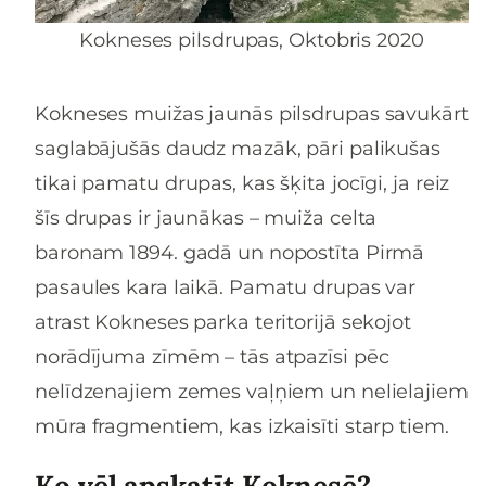
Kokneses pilsdrupas, Oktobris 2020
Kokneses muižas jaunās pilsdrupas savukārt
saglabājušās daudz mazāk, pāri palikušas
tikai pamatu drupas, kas šķita jocīgi, ja reiz
šīs drupas ir jaunākas – muiža celta
baronam 1894. gadā un nopostīta Pirmā
pasaules kara laikā. Pamatu drupas var
atrast Kokneses parka teritorijā sekojot
norādījuma zīmēm – tās atpazīsi pēc
nelīdzenajiem zemes vaļņiem un nelielajiem
mūra fragmentiem, kas izkaisīti starp tiem.
Ko vēl apskatīt Koknesē?