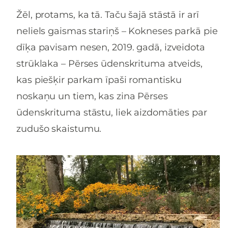
Žēl, protams, ka tā. Taču šajā stāstā ir arī
neliels gaismas stariņš – Kokneses parkā pie
dīķa pavisam nesen, 2019. gadā, izveidota
strūklaka – Pērses ūdenskrituma atveids,
kas piešķir parkam īpaši romantisku
noskaņu un tiem, kas zina Pērses
ūdenskrituma stāstu, liek aizdomāties par
zudušo skaistumu.