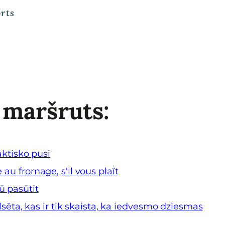
rts
 maršruts:
aktisko pusi
au fromage, s'il vous plaît
ū pasūtīt
lsēta, kas ir tik skaista, ka iedvesmo dziesmas