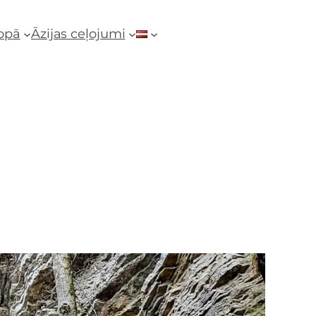
ropā
Āzijas ceļojumi