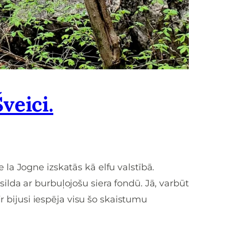
veici.
de la Jogne izskatās kā elfu valstībā.
lda ar burbuļojošu siera fondū. Jā, varbūt
ir bijusi iespēja visu šo skaistumu