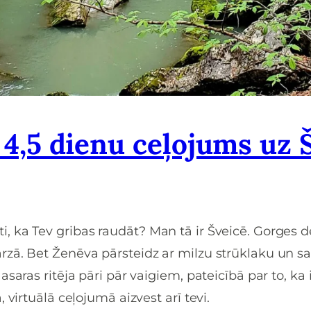
 4,5 dienu ceļojums uz Š
aisti, ka Tev gribas raudāt? Man tā ir Šveicē. Gorges 
ā. Bet Ženēva pārsteidz ar milzu strūklaku un sasi
saras ritēja pāri pār vaigiem, pateicībā par to, ka 
 virtuālā ceļojumā aizvest arī tevi.