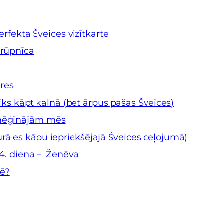
erfekta Šveices vizītkarte
 rūpnīca
e
res
iks kāpt kalnā (bet ārpus pašas Šveices)
zmēģinājām mēs
urā es kāpu iepriekšējajā Šveices ceļojumā)
 4. diena – Ženēva
dē?