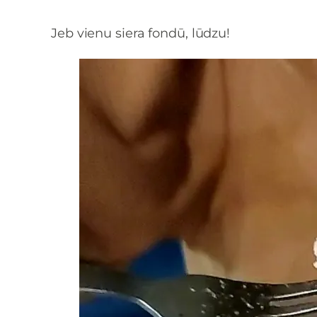
Jeb vienu siera fondū, lūdzu!