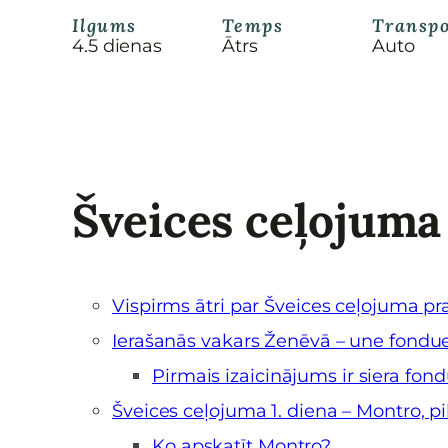
Ilgums
Temps
Transpo
4.5 dienas
Ātrs
Auto
Šveices ceļojuma
Vispirms ātri par Šveices ceļojuma pr
Ierašanās vakars Ženēvā – une fondue 
Pirmais izaicinājums ir siera fond
Šveices ceļojuma 1. diena – Montro, pi
Ko apskatīt Montro?