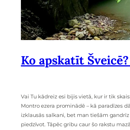
Ko apskatīt Šveicē?
Vai Tu kādreiz esi bijis vietā, kur ir tik sk
Montro ezera prominādē – kā paradīzes dārz
izklausās salkani, bet man tiešām gandrīz a
piedzīvot. Tāpēc gribu caur šo rakstu mazā,