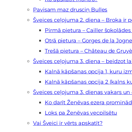
Pavisam maz drusciņ Bulles
Šveices ceļojuma 2. diena – Broka ir p
Pirmā pietura – Cailler šokolādes
Otrā pietura – Gorges de la Jogn
Trešā pietura – Château de Gruyè
Šveices ceļojuma 3. diena – beidzot la
Kalnā kāpšanas opcija 1, kuru i
Kalnā kāpšanas opcija 2 (kalns k
Šveices ceļojuma 3. dienas vakars un
Ko darīt Ženēvas ezera prominā
Loks pa Ženēvas vecpilsētu
Vai Šveici ir vērts apskatīt?