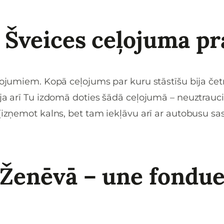
r Šveices ceļojuma p
vojumiem. Kopā ceļojums par kuru stāstīšu bija četra
ja arī Tu izdomā doties šādā ceļojumā – neuztraucie
 (izņemot kalns, bet tam iekļāvu arī ar autobusu s
Ženēvā – une fondue 