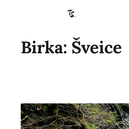
Pāriet
uz
saturu
Birka:
Šveice