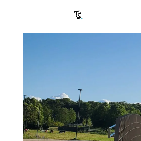
Pāriet
uz
saturu