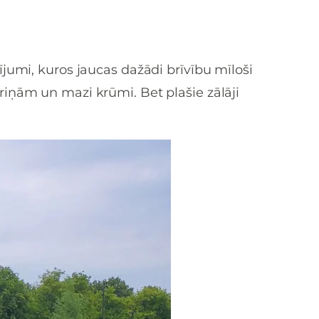
ījumi, kuros jaucas dažādi brīvību mīloši
riņām un mazi krūmi. Bet plašie zālāji