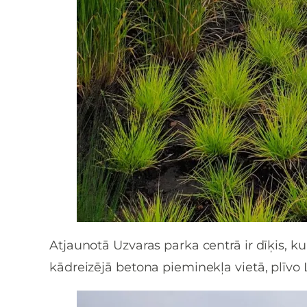
Atjaunotā Uzvaras parka centrā ir dīķis, k
kādreizējā betona pieminekļa vietā, plīvo 