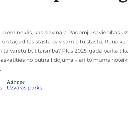
a piemineklis, kas slavināja Padomju savienības uz
 un tagad tas stāsta pavisam citu stāstu. Runā ka
i tā varētu būt taisnība? Plus 2025. gadā parkā tik
skatīties no putna lidojuma – arī to mums noteik
.
Adrese
s
Uzvaras parks