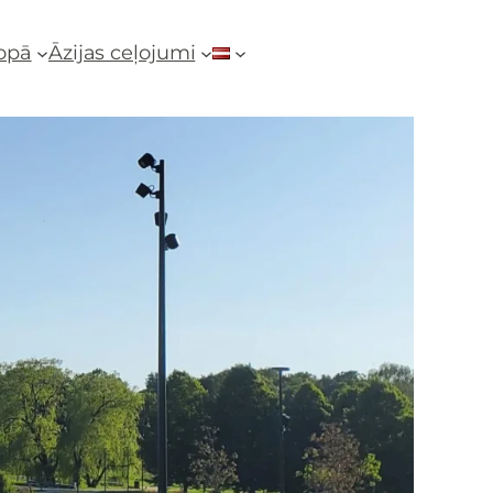
ropā
Āzijas ceļojumi