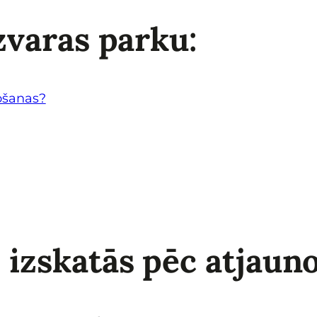
zvaras parku:
ošanas?
 izskatās pēc atjaun