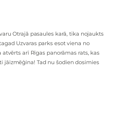
varu Otrajā pasaules karā, tika nojaukts
 tagad Uzvaras parks esot viena no
a atvērts arī Rīgas panorāmas rats, kas
ti jāizmēģina! Tad nu šodien dosimies