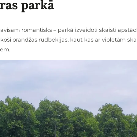
ras parkā
avisam romantisks – parkā izveidoti skaisti apstād
koši orandžas rudbekijas, kaut kas ar violetām ska
diem.