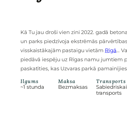
Kā Tu jau droši vien zini 2022. gadā beton
un parks piedzīvoja ekstrēmās pārvērtības
visskaistākajām pastaigu vietām
Rīgā
… Va
piedāvā iespēju uz Rīgas namu jumtiem pa
paskatīties, kas Uzvaras parkā pamainījies
Ilgums
Maksa
Transports
~1 stunda
Bezmaksas
Sabiedriskai
transports