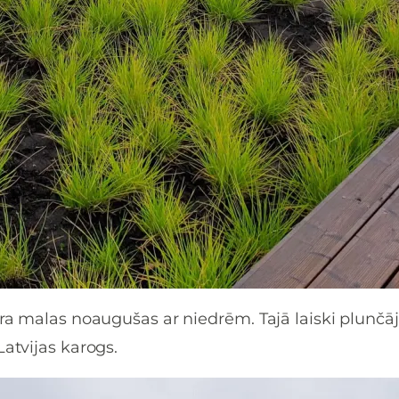
ura malas noaugušas ar niedrēm. Tajā laiski plunčāja
Latvijas karogs.