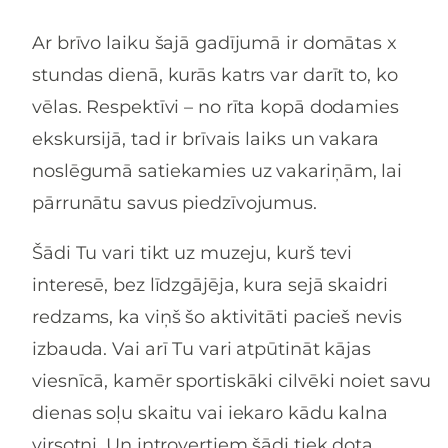
Ar brīvo laiku šajā gadījumā ir domātas x
stundas dienā, kurās katrs var darīt to, ko
vēlas. Respektīvi – no rīta kopā dodamies
ekskursijā, tad ir brīvais laiks un vakara
noslēgumā satiekamies uz vakariņām, lai
pārrunātu savus piedzīvojumus.
Šādi Tu vari tikt uz muzeju, kurš tevi
interesē, bez līdzgājēja, kura sejā skaidri
redzams, ka viņš šo aktivitāti pacieš nevis
izbauda. Vai arī Tu vari atpūtināt kājas
viesnīcā, kamēr sportiskāki cilvēki noiet savu
dienas soļu skaitu vai iekaro kādu kalna
virsotni. Un introvertiem šādi tiek dota