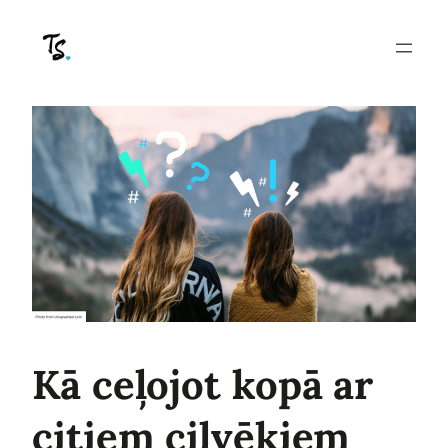
Pāriet
uz
saturu
Kā ceļojot kopā ar
citiem cilvēkiem