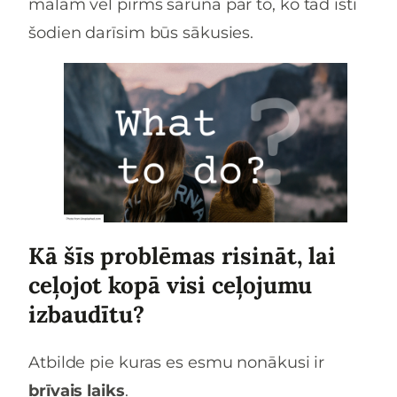
malām vēl pirms saruna par to, ko tad īsti
šodien darīsim būs sākusies.
Kā šīs problēmas risināt, lai
ceļojot kopā visi ceļojumu
izbaudītu?
Atbilde pie kuras es esmu nonākusi ir
brīvais laiks
.