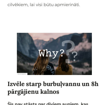
cilvēkiem, lai visi būtu apmierināti.
Izvēle starp burbuļvannu un 8h
pārgājienu kalnos
Šis nav stāsts par diviem auniem, kas