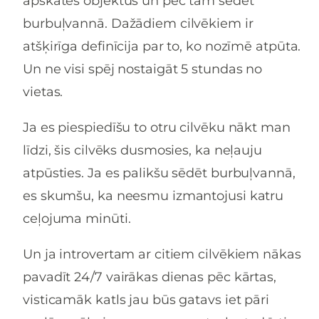
apskates objektus un pēc tam sēdēt
burbuļvannā. Dažādiem cilvēkiem ir
atšķirīga definīcija par to, ko nozīmē atpūta.
Un ne visi spēj nostaigāt 5 stundas no
vietas.
Ja es piespiedīšu to otru cilvēku nākt man
līdzi, šis cilvēks dusmosies, ka neļauju
atpūsties. Ja es palikšu sēdēt burbuļvannā,
es skumšu, ka neesmu izmantojusi katru
ceļojuma minūti.
Un ja introvertam ar citiem cilvēkiem nākas
pavadīt 24/7 vairākas dienas pēc kārtas,
visticamāk katls jau būs gatavs iet pāri