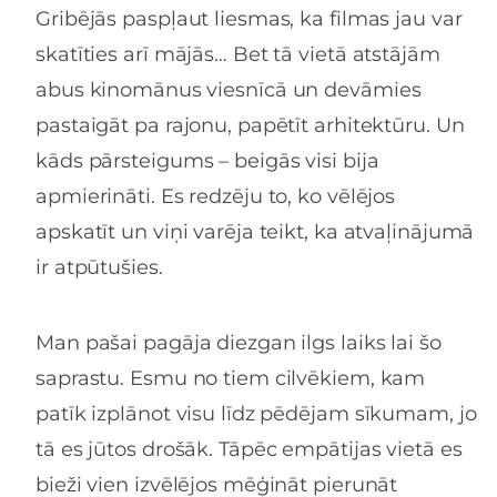
Gribējās paspļaut liesmas, ka filmas jau var
skatīties arī mājās… Bet tā vietā atstājām
abus kinomānus viesnīcā un devāmies
pastaigāt pa rajonu, papētīt arhitektūru. Un
kāds pārsteigums – beigās visi bija
apmierināti. Es redzēju to, ko vēlējos
apskatīt un viņi varēja teikt, ka atvaļinājumā
ir atpūtušies.
Man pašai pagāja diezgan ilgs laiks lai šo
saprastu. Esmu no tiem cilvēkiem, kam
patīk izplānot visu līdz pēdējam sīkumam, jo
tā es jūtos drošāk. Tāpēc empātijas vietā es
bieži vien izvēlējos mēģināt pierunāt