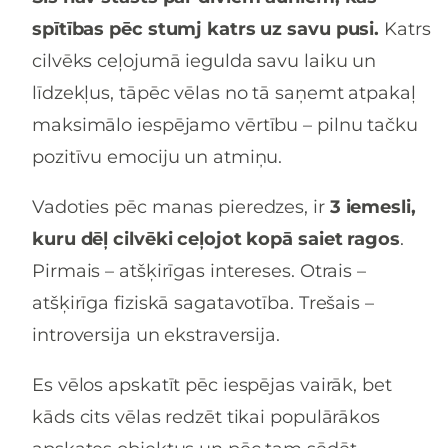
spītības pēc stumj katrs uz savu pusi.
Katrs
cilvēks ceļojumā iegulda savu laiku un
līdzekļus, tāpēc vēlas no tā saņemt atpakaļ
maksimālo iespējamo vērtību – pilnu tačku
pozitīvu emociju un atmiņu.
Vadoties pēc manas pieredzes, ir
3 iemesli,
kuru dēļ cilvēki ceļojot kopā saiet ragos
.
Pirmais – atšķirīgas intereses. Otrais –
atšķirīga fiziskā sagatavotība. Trešais –
introversija un ekstraversija.
Es vēlos apskatīt pēc iespējas vairāk, bet
kāds cits vēlas redzēt tikai populārākos