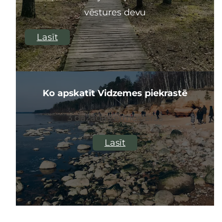
vēstures devu
Lasīt
Ko apskatīt Vidzemes piekrastē
3 dažādas atmosfēras
Lasīt