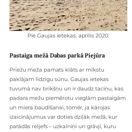
Pie Gaujas ietekas, aprīlis 2020.
Pastaiga mežā Dabas parkā Piejūra
Priežu meža pamats klāts ar mīkstu
paklājam līdzīgu sūnu. Gaujas ietekas
tuvumā nav brikšņu un ir daudz taciņu, kas
padara mežu piemērotu vieglām pastaigām
un miera baudīšanai, tomēr, ja kārojas
izaicinājumus var doties dziļāk mežā, kur
parādās reljefs – uzkalniņi un grāvji, kuru