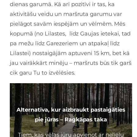
dienas garumā. Kā arī pozitīvi ir tas, ka
aktivitāšu veidu un maršruta garumu var
pielāgot savām iespējām un vēlmēm. Mēs
kopumā (no Lilastes, līdz Gaujas ietekai, tad
pa mežu līdz Garezeriem un atpakaļ līdz
Lilastei) nostaigājām aptuveni 15 km, bet kā
jau vairākkārt minēju – maršruts būs tik garš
cik garu Tu to izvēlēsies.
Alternatīva, kur aizbraukt pastaigāties
pie jūras – Ragkāpas taka
Tiem, kas vēlas jūru apvienot ar nelielu