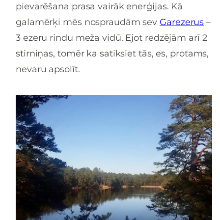
pievarēšana prasa vairāk enerģijas. Kā
galamērķi mēs nospraudām sev
Garezerus
–
3 ezeru rindu meža vidū. Ejot redzējām arī 2
stirniņas, tomēr ka satiksiet tās, es, protams,
nevaru apsolīt.