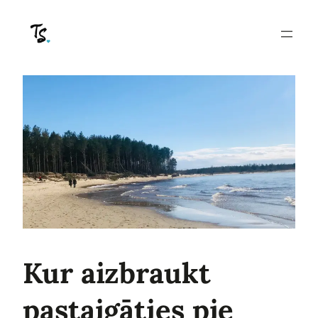
Pāriet
uz
saturu
Kur aizbraukt
pastaigāties pie