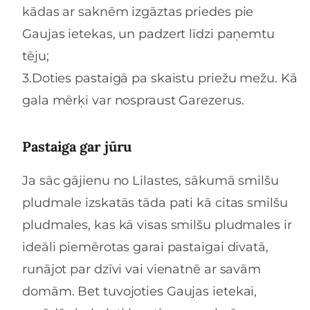
kādas ar saknēm izgāztas priedes pie
Gaujas ietekas, un padzert līdzi paņemtu
tēju;
3.Doties pastaigā pa skaistu priežu mežu. Kā
gala mērķi var nospraust Garezerus.
Pastaiga gar jūru
Ja sāc gājienu no Lilastes, sākumā smilšu
pludmale izskatās tāda pati kā citas smilšu
pludmales, kas kā visas smilšu pludmales ir
ideāli piemērotas garai pastaigai divatā,
runājot par dzīvi vai vienatnē ar savām
domām. Bet tuvojoties Gaujas ietekai,