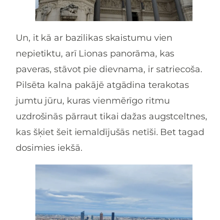
Un, it kā ar bazilikas skaistumu vien
nepietiktu, arī Lionas panorāma, kas
paveras, stāvot pie dievnama, ir satriecoša.
Pilsēta kalna pakājē atgādina terakotas
jumtu jūru, kuras vienmērīgo ritmu
uzdrošinās pārraut tikai dažas augstceltnes,
kas šķiet šeit iemaldījušās netīši. Bet tagad
dosimies iekšā.