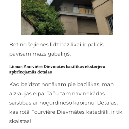
Bet no šejienes līdz bazilikai ir palicis
pavisam mazs gabaliņš.
Lionas Fourvière Dievmātes bazilikas eksterjera
apbrīnojamās detaļas
Kad beidzot nonākam pie bazilikas, man
aizraujas elpa. Taču tam nav nekādas
saistības ar nogurdinošo kāpienu. Detaļas,
kas rotā Fourvière Dievmātes katedrāli, ir tik
skaistas!