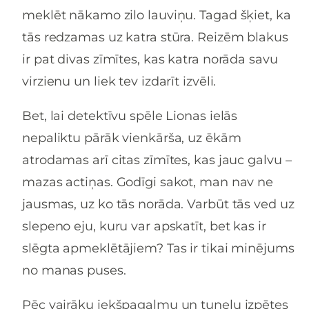
meklēt nākamo zilo lauviņu. Tagad šķiet, ka
tās redzamas uz katra stūra. Reizēm blakus
ir pat divas zīmītes, kas katra norāda savu
virzienu un liek tev izdarīt izvēli.
Bet, lai detektīvu spēle Lionas ielās
nepaliktu pārāk vienkārša, uz ēkām
atrodamas arī citas zīmītes, kas jauc galvu –
mazas actiņas. Godīgi sakot, man nav ne
jausmas, uz ko tās norāda. Varbūt tās ved uz
slepeno eju, kuru var apskatīt, bet kas ir
slēgta apmeklētājiem? Tas ir tikai minējums
no manas puses.
Pēc vairāku iekšpagalmu un tuneļu izpētes