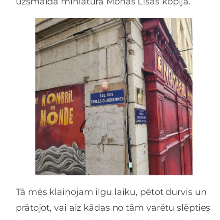
uzsmaida miniatūra Monas Lisas kopija.
Tā mēs klaiņojam ilgu laiku, pētot durvis un
prātojot, vai aiz kādas no tām varētu slēpties