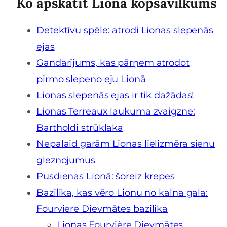
Ko apskatīt Lionā kopsavilkums
Detektīvu spēle: atrodi Lionas slepenās
ejas
Gandarījums, kas pārņem atrodot
pirmo slepeno eju Lionā
Lionas slepenās ejas ir tik dažādas!
Lionas Terreaux laukuma zvaigzne:
Bartholdi strūklaka
Nepalaid garām Lionas lielizmēra sienu
gleznojumus
Pusdienas Lionā: šoreiz krepes
Bazilika, kas vēro Lionu no kalna gala:
Fourviere Dievmātes bazilika
Lionas Fourvière Dievmātes