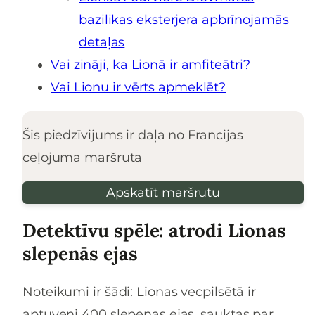
bazilikas eksterjera apbrīnojamās
detaļas
Vai zināji, ka Lionā ir amfiteātri?
Vai Lionu ir vērts apmeklēt?
Šis piedzīvijums ir daļa no Francijas
ceļojuma maršruta
Apskatīt maršrutu
Detektīvu spēle: atrodi Lionas
slepenās ejas
Noteikumi ir šādi: Lionas vecpilsētā ir
aptuveni 400 slepenas ejas, sauktas par