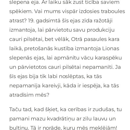
slepena eja. Ar laiku sāk zust ticība saviem
spēkiem. Vai mums vispār izdosies traboules
atrast? 19. gadsimtā šīs ejas zīda ražotāji
izmantoja, lai pārvietotu savu produkciju
cauri pilsētai, bet vēlāk, Otrā pasaules kara
laikā, pretošanās kustība izmantoja Lionas
slepenās ejas, lai apmānītu vācu karaspēku
un pārvietotos cauri pilsētai nepamanīti. Ja
šīs ejas bija tik labi noslēptas, ka tās
nepamanīja kareivji, kāda ir iespēja, ka tās
atradīsim mēs?
Taču tad, kad šķiet, ka cerības ir zudušas, tu
pamani mazu kvadrātiņu ar zilu lauvu un
bultiņu. Tā ir norāde, kuru mēs meklējām!