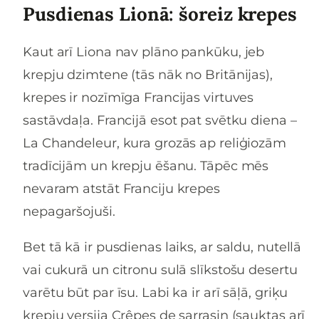
Pusdienas Lionā: šoreiz krepes
Kaut arī Liona nav plāno pankūku, jeb
krepju dzimtene (tās nāk no Britānijas),
krepes ir nozīmīga Francijas virtuves
sastāvdaļa. Francijā esot pat svētku diena –
La Chandeleur, kura grozās ap reliģiozām
tradīcijām un krepju ēšanu. Tāpēc mēs
nevaram atstāt Franciju krepes
nepagaršojuši.
Bet tā kā ir pusdienas laiks, ar saldu, nutellā
vai cukurā un citronu sulā slīkstošu desertu
varētu būt par īsu. Labi ka ir arī sāļā, griķu
krepju versija Crêpes de sarrasin (sauktas arī