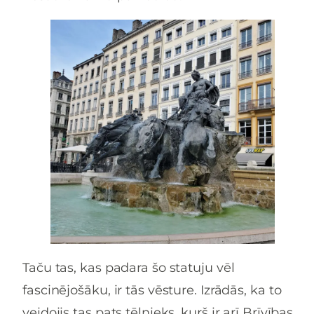
Taču tas, kas padara šo statuju vēl
fascinējošāku, ir tās vēsture. Izrādās, ka to
veidojis tas pats tēlnieks, kurš ir arī Brīvības