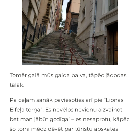
Tomēr galā mūs gaida balva, tāpēc jādodas
tālāk.
Pa ceļam sanāk paviesoties arī pie “Lionas
Eifeļa torņa”. Es nevēlos nevienu aizvainot,
bet man jābūt godīgai – es nesaprotu, kāpēc
šo torni mēdz dēvēt par tūristu apskates