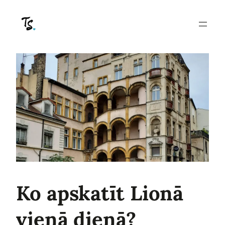
Pāriet
uz
saturu
Ko apskatīt Lionā
vienā dienā?