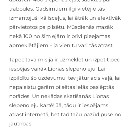
traboules. Gadsimtiem ilgi vietējie tās
izmantojuši kā īsceļus, lai ātrāk un efektīvāk
pārvietotos pa pilsētu. Mūsdienās mazāk
nekā 100 no šīm ejām ir brīvi pieejamas
apmeklētājiem – ja vien tu vari tās atrast.
Tāpēc tava misija ir uzmeklēt un izpētīt pēc
iespējas vairāk Lionas slepeno eju. Lai
izpildītu šo uzdevumu, tev jātur acis vaļā, lai
nepalaistu garām pilsētas ielās paslēptās
norādes. Un nekādas skatīšanās Lionas
slepeno eju kartē! Jā, tādu ir iespējams
atrast internetā, bet tad taču pazūd puse no
jautrības.