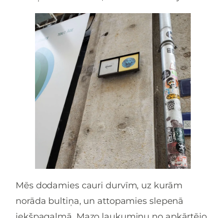
Mēs dodamies cauri durvīm, uz kurām
norāda bultiņa, un attopamies slepenā
iekšpagalmā. Mazo laukumiņu no apkārtējo