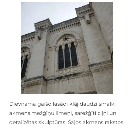
Dievnama gaišo fasādi klāj daudzi smalki
akmens mežģīņu līmeņi, sarežģīti ciļņi un
detalizētas skulptūras. Šajos akmens rakstos