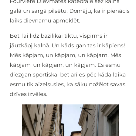
Fourvière Dievmātes katedrāle sēž kalna
galā un sargā pilsētu. Domāju, ka ir pienācis
laiks dievnamu apmeklēt.
Bet, lai līdz bazilikai tiktu, vispirms ir
jāuzkāpj kalnā. Un kāds gan tas ir kāpiens!
Mēs kāpjam, un kāpjam, un kāpjam. Mēs
kāpjam, un kāpjam, un kāpjam. Es esmu
diezgan sportiska, bet arī es pēc kāda laika
esmu tik aizelsusies, ka sāku nožēlot savas
dzīves izvēles.