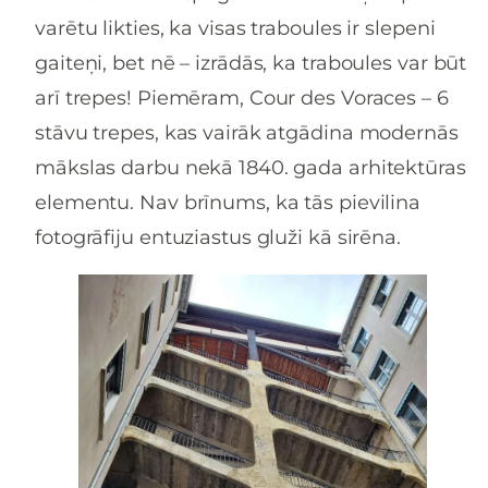
varētu likties, ka visas traboules ir slepeni
gaiteņi, bet nē – izrādās, ka traboules var būt
arī trepes! Piemēram, Cour des Voraces – 6
stāvu trepes, kas vairāk atgādina modernās
mākslas darbu nekā 1840. gada arhitektūras
elementu. Nav brīnums, ka tās pievilina
fotogrāfiju entuziastus gluži kā sirēna.