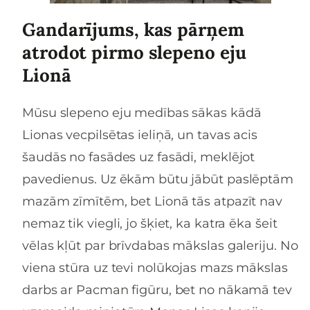
Gandarījums, kas pārņem
atrodot pirmo slepeno eju
Lionā
Mūsu slepeno eju medības sākas kādā
Lionas vecpilsētas ieliņā, un tavas acis
šaudās no fasādes uz fasādi, meklējot
pavedienus. Uz ēkām būtu jābūt paslēptām
mazām zīmītēm, bet Lionā tās atpazīt nav
nemaz tik viegli, jo šķiet, ka katra ēka šeit
vēlas kļūt par brīvdabas mākslas galeriju. No
viena stūra uz tevi nolūkojas mazs mākslas
darbs ar Pacman figūru, bet no nākamā tev