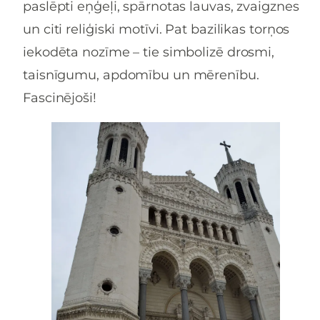
paslēpti eņģeļi, spārnotas lauvas, zvaigznes
un citi reliģiski motīvi. Pat bazilikas torņos
iekodēta nozīme – tie simbolizē drosmi,
taisnīgumu, apdomību un mērenību.
Fascinējoši!