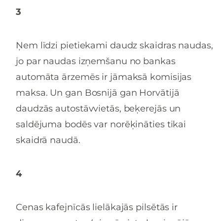
3
Ņem līdzi pietiekami daudz skaidras naudas,
jo par naudas izņemšanu no bankas
automāta ārzemēs ir jāmaksā komisijas
maksa. Un gan Bosnijā gan Horvātijā
daudzās autostāvvietās, beķerejās un
saldējuma bodēs var norēķināties tikai
skaidrā naudā.
4
Cenas kafejnīcās lielākajās pilsētās ir