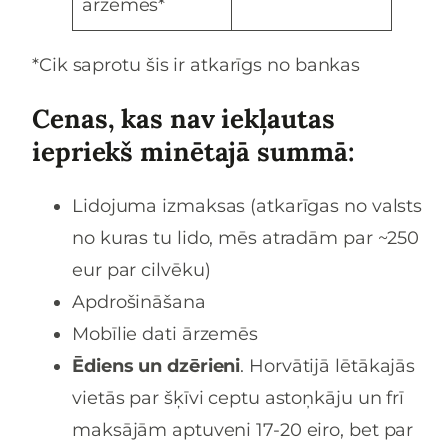
ārzemēs*
*Cik saprotu šis ir atkarīgs no bankas
Cenas, kas nav iekļautas
iepriekš minētajā summā:
Lidojuma izmaksas (atkarīgas no valsts
no kuras tu lido, mēs atradām par ~250
eur par cilvēku)
Apdrošināšana
Mobīlie dati ārzemēs
Ēdiens un dzērieni
. Horvātijā lētākajās
vietās par šķīvi ceptu astoņkāju un frī
maksājām aptuveni 17-20 eiro, bet par