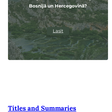
Bosnijā un Hercegovinā?
Apskati mūsu maršrutu
Lasīt
Titles and Summaries