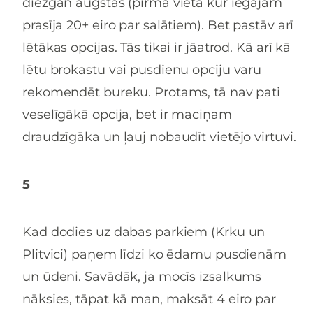
diezgan augstas (pirmā vieta kur iegājām
prasīja 20+ eiro par salātiem). Bet pastāv arī
lētākas opcijas. Tās tikai ir jāatrod. Kā arī kā
lētu brokastu vai pusdienu opciju varu
rekomendēt bureku. Protams, tā nav pati
veselīgākā opcija, bet ir maciņam
draudzīgāka un ļauj nobaudīt vietējo virtuvi.
5
Kad dodies uz dabas parkiem (Krku un
Plitvici) paņem līdzi ko ēdamu pusdienām
un ūdeni. Savādāk, ja mocīs izsalkums
nāksies, tāpat kā man, maksāt 4 eiro par