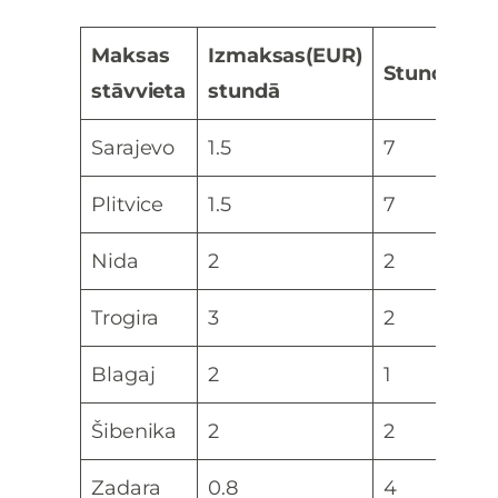
Maksas
Izmaksas(EUR)
Stundas
stāvvieta
stundā
Sarajevo
1.5
7
Plitvice
1.5
7
Nida
2
2
Trogira
3
2
Blagaj
2
1
Šibenika
2
2
Zadara
0.8
4
3