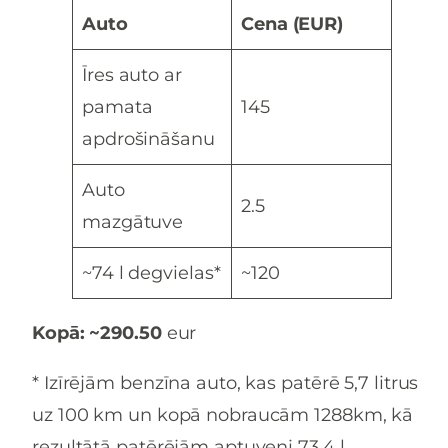
Auto
Cena (EUR)
Īres auto ar
pamata
145
apdrošināšanu
Auto
2.5
mazgātuve
~74 l degvielas*
~120
Kopā: ~290.50
eur
* Izīrējām benzīna auto, kas patērē 5,7 litrus
uz 100 km un kopā nobraucām 1288km, kā
rezultātā patērējām aptuveni 73,4 l