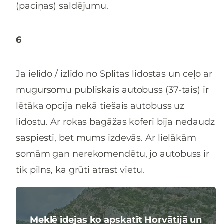
(paciņas) saldējumu.
6
Ja ielido / izlido no Splitas lidostas un ceļo ar
mugursomu publiskais autobuss (37-tais) ir
lētāka opcija nekā tiešais autobuss uz
lidostu. Ar rokas bagāžas koferi bija nedaudz
saspiesti, bet mums izdevās. Ar lielākām
somām gan nerekomendētu, jo autobuss ir
tik pilns, ka grūti atrast vietu.
Meklē idejas ko apskatīt Horvātijā un