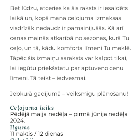
Bet lūdzu, atceries ka šis raksts ir iesaldēts
laikā un, kopš mana ceļojuma izmaksas
visdrīzāk nedaudz ir pamainījušās. Kā arī
cenas mainās atkarībā no sezonas, kurā Tu
ceļo, un tā, kādu komforta līmeni Tu meklē.
Tāpēc šis izmaiņu saraksts var kalpot tikai,
lai iegūtu priekšstatu par aptuveno cenu
līmeni. Tā teikt – iedvesmai.
Jebkurā gadījumā – veiksmīgu plānošanu!
Ceļojuma laiks
Pēdējā maija nedēļa – pirmā jūnija nedēļa
2024.
Ilgums
11 naktis / 12 dienas