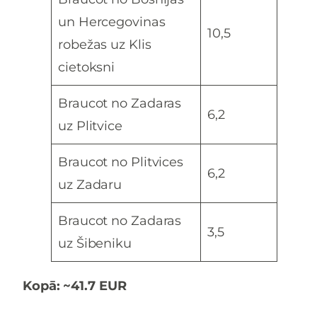
un Hercegovinas
10,5
robežas uz Klis
cietoksni
Braucot no Zadaras
6,2
uz Plitvice
Braucot no Plitvices
6,2
uz Zadaru
Braucot no Zadaras
3,5
uz Šibeniku
Kopā: ~41.7 EUR