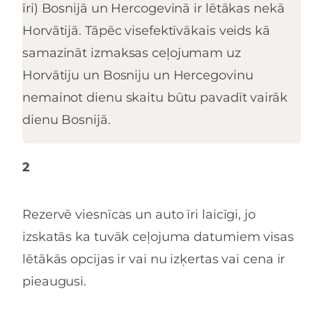
īri) Bosnijā un Hercogevinā ir lētākas nekā
Horvātijā. Tāpēc visefektīvākais veids kā
samazināt izmaksas ceļojumam uz
Horvātiju un Bosniju un Hercegovinu
nemainot dienu skaitu būtu pavadīt vairāk
dienu Bosnijā.
2
Rezervē viesnīcas un auto īri laicīgi, jo
izskatās ka tuvāk ceļojuma datumiem visas
lētākās opcijas ir vai nu izķertas vai cena ir
pieaugusi.