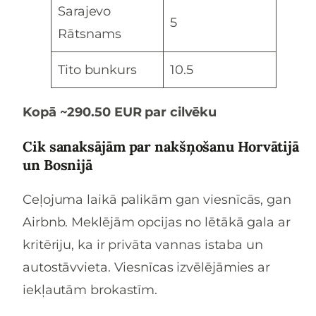
Sarajevo
5
Rātsnams
Tito bunkurs
10.5
Kopā ~290.50 EUR par cilvēku
Cik sanaksājām par nakšņošanu Horvātijā
un Bosnijā
Ceļojuma laikā palikām gan viesnīcās, gan
Airbnb. Meklējām opcijas no lētākā gala ar
kritēriju, ka ir privāta vannas istaba un
autostāvvieta. Viesnīcas izvēlējāmies ar
iekļautām brokastīm.