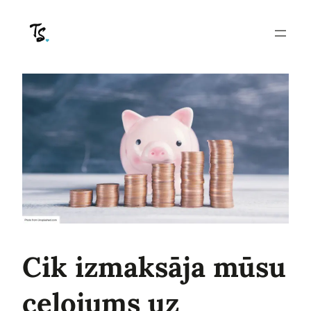
Pāriet
uz
saturu
Cik izmaksāja mūsu
ceļojums uz