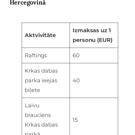
Hercegovinā
Izmaksas uz 1
Aktvivitāte
personu (EUR)
Raftings
60
Krkas dabas
parka ieejas
40
biļete
Laivu
brauciens
15
Krkas dabas
parkā