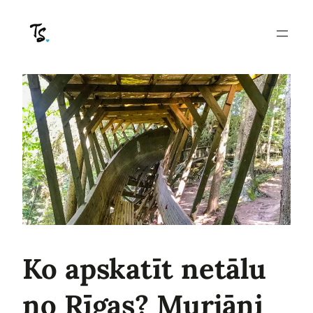
Pāriet
uz
saturu
Ko apskatīt netālu
no Rīgas? Murjāņi