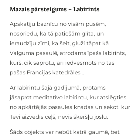
Mazais pārsteigums – Labirints
Apskatīju baznīcu no visām pusēm,
nospriedu, ka tā patiešām glīta, un
ieraudzīju zīmi, ka šeit, gluži tāpat kā
Valguma pasaulē, atrodams īpašs labirints,
kurš, cik saprotu, arī iedvesmots no tās
pašas Francijas katedrāles…
Ar labirintu šajā gadījumā, protams,
jāsaprot meditatīvo labirintu, kur atslēgties
no apkārtējās pasaules kņadas un sekot, kur
Tevi aizvedīs ceļš, nevis šķēršļu joslu.
Šāds objekts var nebūt katrā gaumē, bet