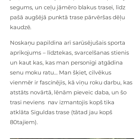
segums, un ceļu jāmēro blakus trasei, līdz
pašā augšējā punktā trase pārvēršas dēļu
kaudzē.
Noskaņu papildina arī sarūsējušais sporta
aprīkojums – līdztekas, svarcelšanas stienis
un kaut kas, kas man personīgi atgādina
senu moku ratu… Man šķiet, cilvēkus
vienmēr ir fascinējis, kā viņu roku darbu, kas
atstāts novārtā, lēnām pieveic daba, un šo
trasi neviens nav izmantojis kopš tika
atklāta Siguldas trase (tātad jau kopš
80tajiem).