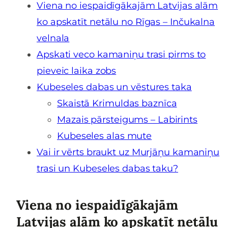
Viena no iespaidīgākajām Latvijas alām
ko apskatīt netālu no Rīgas – Inčukalna
velnala
Apskati veco kamaniņu trasi pirms to
pieveic laika zobs
Kubeseles dabas un vēstures taka
Skaistā Krimuldas baznīca
Mazais pārsteigums – Labirints
Kubeseles alas mute
Vai ir vērts braukt uz Murjāņu kamaniņu
trasi un Kubeseles dabas taku?
Viena no iespaidīgākajām
Latvijas alām ko apskatīt netālu