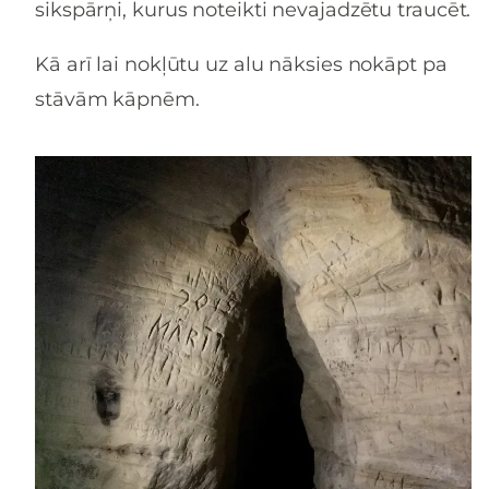
sikspārņi, kurus noteikti nevajadzētu traucēt.
Kā arī lai nokļūtu uz alu nāksies nokāpt pa
stāvām kāpnēm.