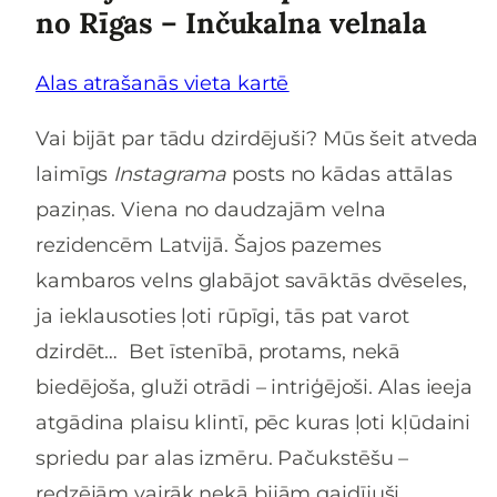
no Rīgas – Inčukalna velnala
Alas atrašanās vieta kartē
Vai bijāt par tādu dzirdējuši? Mūs šeit atveda
laimīgs
Instagrama
posts no kādas attālas
paziņas. Viena no daudzajām velna
rezidencēm Latvijā. Šajos pazemes
kambaros velns glabājot savāktās dvēseles,
ja ieklausoties ļoti rūpīgi, tās pat varot
dzirdēt… Bet īstenībā, protams, nekā
biedējoša, gluži otrādi – intriģējoši. Alas ieeja
atgādina plaisu klintī, pēc kuras ļoti kļūdaini
spriedu par alas izmēru. Pačukstēšu –
redzējām vairāk nekā bijām gaidījuši.