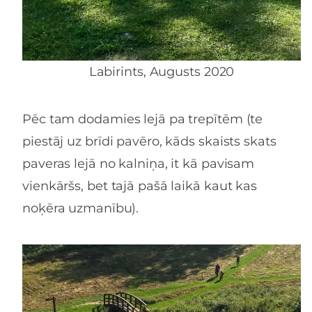
Labirints, Augusts 2020
Pēc tam dodamies lejā pa trepītēm (te
piestāj uz brīdi pavēro, kāds skaists skats
paveras lejā no kalniņa, it kā pavisam
vienkāršs, bet tajā pašā laikā kaut kas
noķēra uzmanību).