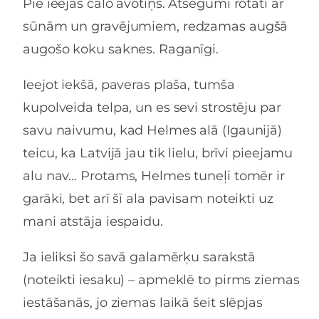
Pie ieejas čalo avotiņš. Atsegumi rotāti ar
sūnām un gravējumiem, redzamas augšā
augošo koku saknes. Raganīgi.
Ieejot iekšā, paveras plaša, tumša
kupolveida telpa, un es sevi strostēju par
savu naivumu, kad Helmes alā (Igaunijā)
teicu, ka Latvijā jau tik lielu, brīvi pieejamu
alu nav… Protams, Helmes tuneļi tomēr ir
garāki, bet arī šī ala pavisam noteikti uz
mani atstāja iespaidu.
Ja ieliksi šo savā galamērķu sarakstā
(noteikti iesaku) – apmeklē to pirms ziemas
iestāšanās, jo ziemas laikā šeit slēpjas