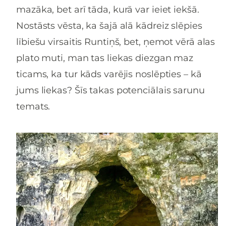
mazāka, bet arī tāda, kurā var ieiet iekšā.
Nostāsts vēsta, ka šajā alā kādreiz slēpies
lībiešu virsaitis Runtiņš, bet, ņemot vērā alas
plato muti, man tas liekas diezgan maz
ticams, ka tur kāds varējis noslēpties – kā
jums liekas? Šīs takas potenciālais sarunu
temats.