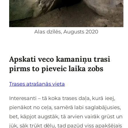
Alas dzīlēs, Augusts 2020
Apskati veco kamaniņu trasi
pirms to pieveic laika zobs
Trases atrašanās vieta
Interesanti – tā koka trases daļa, kurā ieej,
pienākot no ceļa, samērā labi saglabājusies,
bet, kāpjot augstāk, tā arvien vairāk grūst un
jūk, sāk trūkt dēļu, tad pazūd viss apakšējais